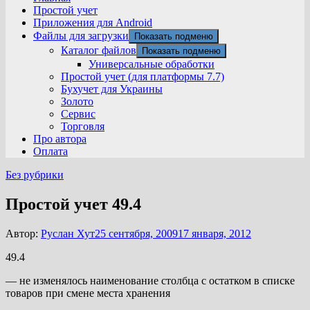
Простой учет
Приложения для Android
Файлы для загрузки
Показать подменю
Каталог файлов
Показать подменю
Универсальные обработки
Простой учет (для платформы 7.7)
Бухучет для Украины
Золото
Сервис
Торговля
Про автора
Оплата
Без рубрики
Простой учет 49.4
Автор:
Руслан Хут
25 сентября, 2009
17 января, 2012
49.4
— не изменялось наименование столбца с остатком в списке
товаров при смене места хранения