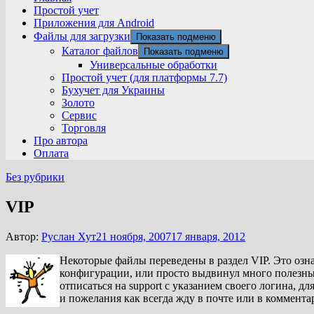
Простой учет
Приложения для Android
Файлы для загрузки
Показать подменю
Каталог файлов
Показать подменю
Универсальные обработки
Простой учет (для платформы 7.7)
Бухучет для Украины
Золото
Сервис
Торговля
Про автора
Оплата
Без рубрики
VIP
Автор:
Руслан Хут
21 ноября, 2007
17 января, 2012
Некоторые файлы переведены в раздел VIP. Это озна
конфигурации, или просто выдвинул много полезных
отписаться на support с указанием своего логина,
и пожелания как всегда жду в почте или в коммента