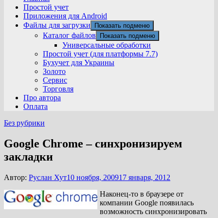
Простой учет
Приложения для Android
Файлы для загрузки
Показать подменю
Каталог файлов
Показать подменю
Универсальные обработки
Простой учет (для платформы 7.7)
Бухучет для Украины
Золото
Сервис
Торговля
Про автора
Оплата
Без рубрики
Google Chrome – синхронизируем
закладки
Автор:
Руслан Хут
10 ноября, 2009
17 января, 2012
Наконец-то в браузере от
компании Google появилась
возможность синхронизировать