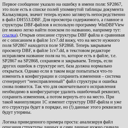
Первое сообщение указало на ошибку в имени поля: SP2867,
это поле есть в списке полей упомянутой таблицы документа
Калькуляция, значит теперь нужно заглянуть непосредственно
в файл DH553.DBF. Для просмотра содержимого, а главное и
структуры DBF-файлов я использую программу WinDBFView
(ее можно легко найти поиском по названию, например тут:
ссылка
). Открыв описание структуры DBF файла и сравнивая
ее с описанием в файле 1cv7.dd вижу, что на месте нужного
поля SP2867 находится поле SP2868. Теперь закрываем
просмотр DBF, в файле 1cv7.dd, в текстовом редакторе
исправляем название поля на то, которое есть в файле, т.е.
SP2867 на SP2868, сохраняем и закрываем. Теперь, если
других ошибок в структуре нет, база должна нормально
открыться. Однако если в таком виде попытаться что-то
изменить в конфигурации и сохранить изменения – система
сгенерирует “неисправленный” файл структуры и ошибка
снова появится. Так что для окончательного исправления
необходимо в конфигураторе удалить ошибочный реквизит,
сохранить изменения, а потом вернуть его на место. При
такой манипуляции 1С изменит структуру DBF-файла и уже
его структура будет в порядке, но (!) данные этого реквизита
будут утеряны.
Логика приведенного примера проста: анализируя файл
описания структуры данных и сами данные нужно сначала