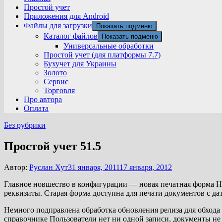
Простой учет
Приложения для Android
Файлы для загрузки
Показать подменю
Каталог файлов
Показать подменю
Универсальные обработки
Простой учет (для платформы 7.7)
Бухучет для Украины
Золото
Сервис
Торговля
Про автора
Оплата
Без рубрики
Простой учет 51.5
Автор:
Руслан Хут
31 января, 2011
17 января, 2012
Главное новшество в конфигурации — новая печатная форма Н
реквизиты. Старая форма доступна для печати документов с дат
Немного подправлена обработка обновления релиза для обход
справочнике Пользователи нет ни одной записи, документы не 