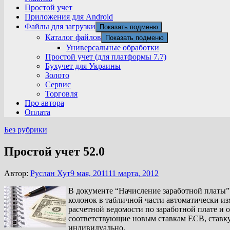
Простой учет
Приложения для Android
Файлы для загрузки
Показать подменю
Каталог файлов
Показать подменю
Универсальные обработки
Простой учет (для платформы 7.7)
Бухучет для Украины
Золото
Сервис
Торговля
Про автора
Оплата
Без рубрики
Простой учет 52.0
Автор:
Руслан Хут
9 мая, 2011
11 марта, 2012
В документе “Начисление заработной платы” 
колонок в табличной части автоматически из
расчетной ведомости по заработной плате и 
соответствующие новым ставкам ЕСВ, ставку 
индивидуально.