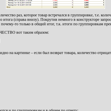
личество раз, которое товар встречался в группировке, т.е. коли
 итога (справа внизу). Покрутив немного в конструкторе запрос
 почему-то только в общий итог, т.к. итоги по группировкам пре
ИЧЕСТВО вот таким образом:
идно на картинке – если был возврат товара, количество отрицат
аются и по группировкам и в общем по отчету: