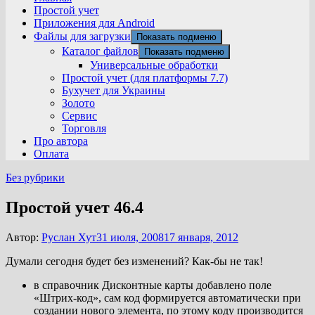
Простой учет
Приложения для Android
Файлы для загрузки
Показать подменю
Каталог файлов
Показать подменю
Универсальные обработки
Простой учет (для платформы 7.7)
Бухучет для Украины
Золото
Сервис
Торговля
Про автора
Оплата
Без рубрики
Простой учет 46.4
Автор:
Руслан Хут
31 июля, 2008
17 января, 2012
Думали сегодня будет без изменений? Как-бы не так!
в справочник Дисконтные карты добавлено поле
«Штрих-код», сам код формируется автоматически при
создании нового элемента, по этому коду производится